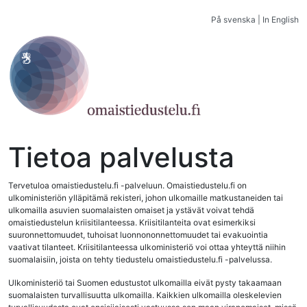
På svenska
|
In English
Tietoa palvelusta
Tervetuloa omaistiedustelu.fi -palveluun. Omaistiedustelu.fi on
ulkoministeriön ylläpitämä rekisteri, johon ulkomaille matkustaneiden tai
ulkomailla asuvien suomalaisten omaiset ja ystävät voivat tehdä
omaistiedustelun kriisitilanteessa. Kriisitilanteita ovat esimerkiksi
suuronnettomuudet, tuhoisat luonnononnettomuudet tai evakuointia
vaativat tilanteet. Kriisitilanteessa ulkoministeriö voi ottaa yhteyttä niihin
suomalaisiin, joista on tehty tiedustelu omaistiedustelu.fi -palvelussa.
Ulkoministeriö tai Suomen edustustot ulkomailla eivät pysty takaamaan
suomalaisten turvallisuutta ulkomailla. Kaikkien ulkomailla oleskelevien