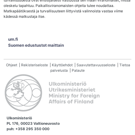
turvallisuudesta ovat ensisijaisesti vastuussa sen maan viranomaiset, missä
oleskelu tapahtuu. Paikallisviranomaisten ohjeita tulee noudattaa.
Matkapäätöksestä ja turvallisuuteen liittyvistä valinnoista vastaa viime
kädessä matkustaja itse.
um.fi
Suomen edustustot maittain
Ohjeet
|
Rekisteriseloste
|
Käyttöehdot
|
Saavutettavuusseloste
|
Tietoa
palvelusta
|
Palaute
Ulkoministeriö
PL 176, 00023 Valtioneuvosto
puh: +358 295 350 000