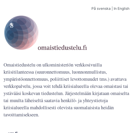
På svenska
|
In English
Omaistiedustelu on ulkoministeriön verkkosivuilla
kriisitilanteessa (suuronnettomuus, luonnonmullistus,
ympäristöonnettomuus, poliittiset levottomuudet tms.) avattava
verkkopalvelu, jossa voit tehdä kriisialueella olevaa omaistasi tai
ystävääsi koskevan tiedustelun. Järjestelmään kirjataan omaiselta
tai muulta läheiseltä saatavia henkilö- ja yhteystietoja
kriisialueella mahdollisesti olevista suomalaisista heidän
tavoittamisekseen.